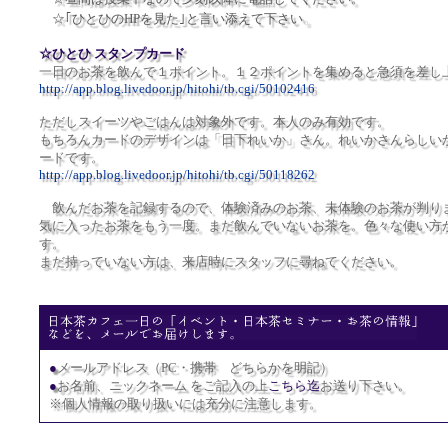
。
☆｢ひとひのHPを見た｣と言い添えて下さい
☆ひとひ スタンプカード
一日のお茶を飲んで１ポイント。１２ポイントを集めると急須を差し
http://app.blog.livedoor.jp/hitohi/tb.cgi/50102416
ただしスイーツやごはんは対象外です。本人のみ有効です。
もちろんカードのデザインは「日下れいか」さん。れいかさんらしい
ードです。
http://app.blog.livedoor.jp/hitohi/tb.cgi/50118262
飲んだお茶を記録するので、体験済みのお茶、未体験のお茶が判り
気に入ったお茶をもう一度。まだ飲んでいないお茶を。色々な使い方
す。
まだ持っていない方は、来店時にスタッフに尋ねてください。
●
メールアドレス（PC・携帯 どちらかを明記）
●
お名前、ニックネーム をご記入の上
こちら迄
お送り下さい。
※
個人情報の取り扱いには充分に注意します。