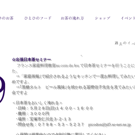
。
☆出張日本茶セミナー
フランス家庭料理教室au coin du feu で日本茶セミナーを行うこと
た。
⇒「家庭画報｣で紹介されるようなキッチンで一度お料理してみた
めですよ。
⇒｢黒糖タルト ビール風味｣を焼かれる冨樫信子先生を見てみたい
会ですよ
＜日本茶をおいしく淹れる＞
･日時：５月２８日(日)１４:００－１６:００
･費用：３０００円
･場所：宝塚市仁川北３-２-１３
･問合せ先：０７９８－５３－５２３７ picodon@jd5.so-net.ne.jp
☆昼間は授業中なので夕刻以降に電話してください。