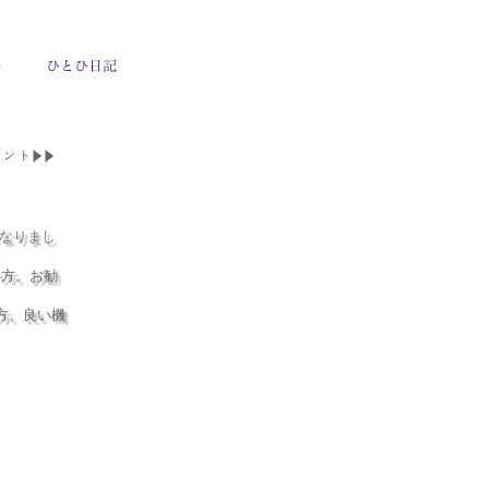
になりまし
い方。お勧
方。良い機